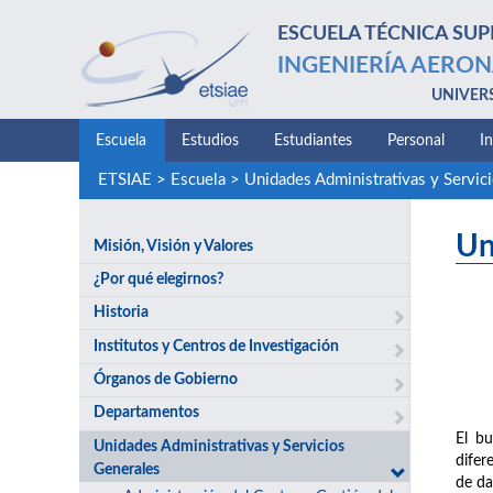
ESCUELA TÉCNICA SUP
INGENIERÍA AERON
UNIVER
Escuela
Estudios
Estudiantes
Personal
I
ETSIAE
>
Escuela
>
Unidades Administrativas y Servic
Un
Misión, Visión y Valores
¿Por qué elegirnos?
Historia
Institutos y Centros de Investigación
Órganos de Gobierno
Departamentos
El bu
Unidades Administrativas y Servicios
difer
Generales
de da