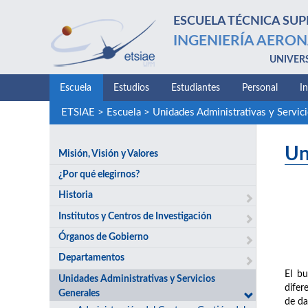
ESCUELA TÉCNICA SUP
INGENIERÍA AERON
UNIVER
Escuela
Estudios
Estudiantes
Personal
I
ETSIAE
>
Escuela
>
Unidades Administrativas y Servic
Un
Misión, Visión y Valores
¿Por qué elegirnos?
Historia
Institutos y Centros de Investigación
Órganos de Gobierno
Departamentos
El bu
Unidades Administrativas y Servicios
difer
Generales
de da