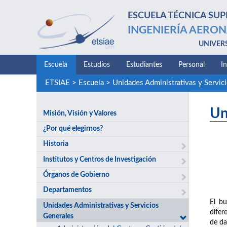
ESCUELA TÉCNICA SUP
INGENIERÍA AERON
UNIVER
Escuela
Estudios
Estudiantes
Personal
I
ETSIAE
>
Escuela
>
Unidades Administrativas y Servic
Un
Misión, Visión y Valores
¿Por qué elegirnos?
Historia
Institutos y Centros de Investigación
Órganos de Gobierno
Departamentos
El bu
Unidades Administrativas y Servicios
difer
Generales
de da