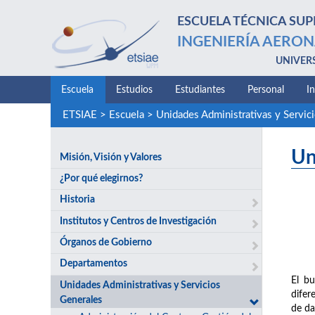
ESCUELA TÉCNICA SUP
INGENIERÍA AERON
UNIVER
Escuela
Estudios
Estudiantes
Personal
I
ETSIAE
>
Escuela
>
Unidades Administrativas y Servic
Un
Misión, Visión y Valores
¿Por qué elegirnos?
Historia
Institutos y Centros de Investigación
Órganos de Gobierno
Departamentos
El bu
Unidades Administrativas y Servicios
difer
Generales
de da