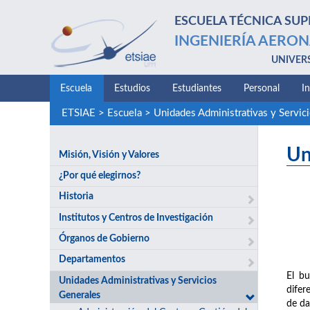
ESCUELA TÉCNICA SUP
INGENIERÍA AERON
UNIVER
Escuela
Estudios
Estudiantes
Personal
I
ETSIAE
>
Escuela
>
Unidades Administrativas y Servic
Un
Misión, Visión y Valores
¿Por qué elegirnos?
Historia
Institutos y Centros de Investigación
Órganos de Gobierno
Departamentos
El bu
Unidades Administrativas y Servicios
difer
Generales
de da