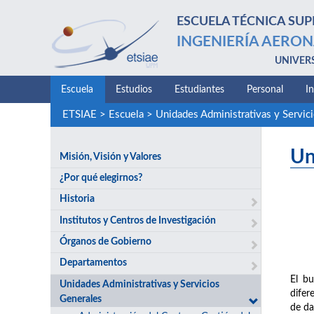
ESCUELA TÉCNICA SUP
INGENIERÍA AERON
UNIVER
Escuela
Estudios
Estudiantes
Personal
I
ETSIAE
>
Escuela
>
Unidades Administrativas y Servic
Un
Misión, Visión y Valores
¿Por qué elegirnos?
Historia
Institutos y Centros de Investigación
Órganos de Gobierno
Departamentos
El bu
Unidades Administrativas y Servicios
difer
Generales
de da