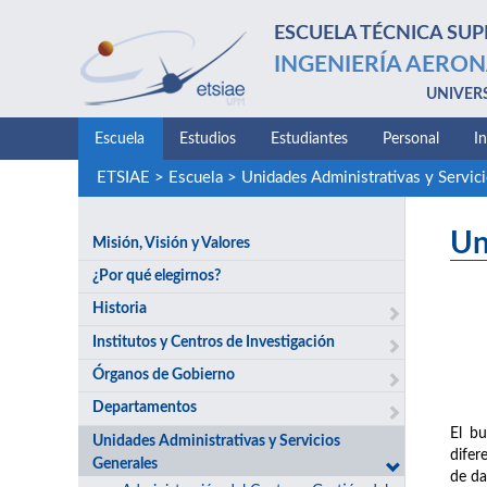
ESCUELA TÉCNICA SUP
INGENIERÍA AERON
UNIVER
Escuela
Estudios
Estudiantes
Personal
I
ETSIAE
>
Escuela
>
Unidades Administrativas y Servic
Un
Misión, Visión y Valores
¿Por qué elegirnos?
Historia
Institutos y Centros de Investigación
Órganos de Gobierno
Departamentos
El bu
Unidades Administrativas y Servicios
difer
Generales
de da