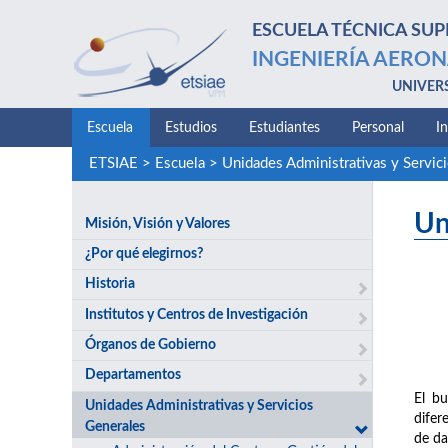
ESCUELA TÉCNICA SUP
INGENIERÍA AERON
UNIVER
Escuela
Estudios
Estudiantes
Personal
I
ETSIAE
>
Escuela
>
Unidades Administrativas y Servic
Un
Misión, Visión y Valores
¿Por qué elegirnos?
Historia
Institutos y Centros de Investigación
Órganos de Gobierno
Departamentos
El bu
Unidades Administrativas y Servicios
difer
Generales
de da