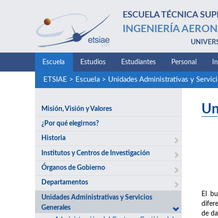
ESCUELA TÉCNICA SUP
INGENIERÍA AERON
UNIVER
Escuela
Estudios
Estudiantes
Personal
I
ETSIAE
>
Escuela
>
Unidades Administrativas y Servic
Un
Misión, Visión y Valores
¿Por qué elegirnos?
Historia
Institutos y Centros de Investigación
Órganos de Gobierno
Departamentos
El bu
Unidades Administrativas y Servicios
difer
Generales
de da