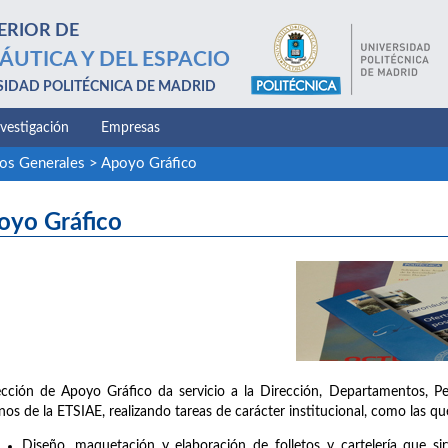
ERIOR DE
ÁUTICA Y DEL ESPACIO
SIDAD POLITÉCNICA DE MADRID
nvestigación
Empresas
ios Generales
>
Apoyo Gráfico
oyo Gráfico
cción de Apoyo Gráfico da servicio a la Dirección, Departamentos, P
os de la ETSIAE, realizando tareas de carácter institucional, como las que
Diseño, maquetación y elaboración de folletos y cartelería que sir