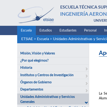
ESCUELA TÉCNICA SUP
INGENIERÍA AERON
UNIVER
Escuela
Estudios
Estudiantes
Personal
I
ETSIAE
>
Escuela
>
Unidades Administrativas y Servic
Ap
Misión, Visión y Valores
¿Por qué elegirnos?
Historia
Institutos y Centros de Investigación
Órganos de Gobierno
Departamentos
La Se
Unidades Administrativas y Servicios
Alumn
Generales