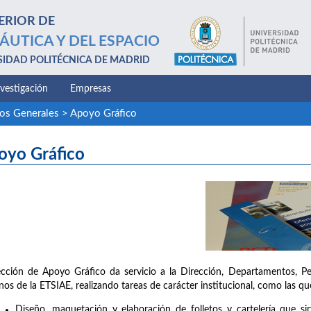
ERIOR DE
ÁUTICA Y DEL ESPACIO
SIDAD POLITÉCNICA DE MADRID
nvestigación
Empresas
ios Generales
>
Apoyo Gráfico
oyo Gráfico
cción de Apoyo Gráfico da servicio a la Dirección, Departamentos, P
os de la ETSIAE, realizando tareas de carácter institucional, como las que
Diseño, maquetación y elaboración de folletos y cartelería que sir