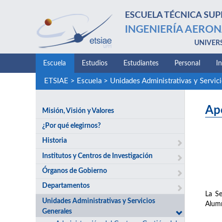
ESCUELA TÉCNICA SUP
INGENIERÍA AERON
UNIVER
Escuela
Estudios
Estudiantes
Personal
I
ETSIAE
>
Escuela
>
Unidades Administrativas y Servic
Ap
Misión, Visión y Valores
¿Por qué elegirnos?
Historia
Institutos y Centros de Investigación
Órganos de Gobierno
Departamentos
La Se
Unidades Administrativas y Servicios
Alumn
Generales