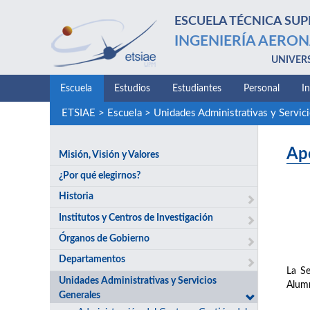
ESCUELA TÉCNICA SUP
INGENIERÍA AERON
UNIVER
Escuela
Estudios
Estudiantes
Personal
I
ETSIAE
>
Escuela
>
Unidades Administrativas y Servic
Ap
Misión, Visión y Valores
¿Por qué elegirnos?
Historia
Institutos y Centros de Investigación
Órganos de Gobierno
Departamentos
La Se
Unidades Administrativas y Servicios
Alumn
Generales