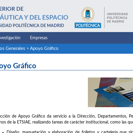
ERIOR DE
ÁUTICA Y DEL ESPACIO
SIDAD POLITÉCNICA DE MADRID
nvestigación
Empresas
ios Generales
>
Apoyo Gráfico
oyo Gráfico
cción de Apoyo Gráfico da servicio a la Dirección, Departamentos, P
os de la ETSIAE, realizando tareas de carácter institucional, como las que
Diseño, maquetación y elaboración de folletos y cartelería que sir