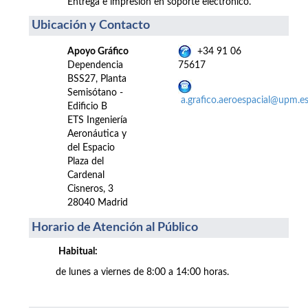
Entrega e impresión en soporte electrónico.
Ubicación y Contacto
Apoyo Gráfico
+34 91 06
Dependencia
75617
BSS27, Planta
Semisótano -
a.grafico.aeroespacial@upm.e
Edificio B
ETS Ingeniería
Aeronáutica y
del Espacio
Plaza del
Cardenal
Cisneros, 3
28040 Madrid
Horario de Atención al Público
Habitual:
de lunes a viernes de 8:00 a 14:00 horas.