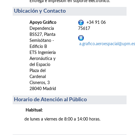
Entrega e impresión en soporte electrónico.
Ubicación y Contacto
Apoyo Gráfico
+34 91 06
Dependencia
75617
BSS27, Planta
Semisótano -
a.grafico.aeroespacial@upm.e
Edificio B
ETS Ingeniería
Aeronáutica y
del Espacio
Plaza del
Cardenal
Cisneros, 3
28040 Madrid
Horario de Atención al Público
Habitual:
de lunes a viernes de 8:00 a 14:00 horas.