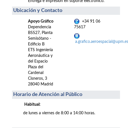
Entrega e impresión en soporte electrónico.
Ubicación y Contacto
Apoyo Gráfico
+34 91 06
Dependencia
75617
BSS27, Planta
Semisótano -
a.grafico.aeroespacial@upm.e
Edificio B
ETS Ingeniería
Aeronáutica y
del Espacio
Plaza del
Cardenal
Cisneros, 3
28040 Madrid
Horario de Atención al Público
Habitual:
de lunes a viernes de 8:00 a 14:00 horas.