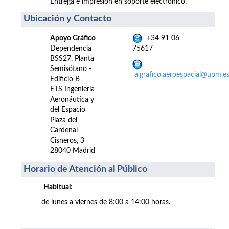
Entrega e impresión en soporte electrónico.
Ubicación y Contacto
Apoyo Gráfico
+34 91 06
Dependencia
75617
BSS27, Planta
Semisótano -
a.grafico.aeroespacial@upm.e
Edificio B
ETS Ingeniería
Aeronáutica y
del Espacio
Plaza del
Cardenal
Cisneros, 3
28040 Madrid
Horario de Atención al Público
Habitual:
de lunes a viernes de 8:00 a 14:00 horas.