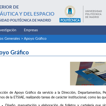
ERIOR DE
ÁUTICA Y DEL ESPACIO
SIDAD POLITÉCNICA DE MADRID
nvestigación
Empresas
ios Generales
>
Apoyo Gráfico
oyo Gráfico
cción de Apoyo Gráfico da servicio a la Dirección, Departamentos, P
os de la ETSIAE, realizando tareas de carácter institucional, como las que
Diseño, maquetación y elaboración de folletos y cartelería que sir