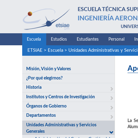
ESCUELA TÉCNICA SUP
INGENIERÍA AERON
UNIVER
Escuela
Estudios
Estudiantes
Personal
I
ETSIAE
>
Escuela
>
Unidades Administrativas y Servic
Ap
Misión, Visión y Valores
¿Por qué elegirnos?
Historia
Institutos y Centros de Investigación
Órganos de Gobierno
Departamentos
La Se
Unidades Administrativas y Servicios
Alumn
Generales