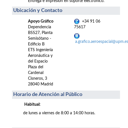
Entrega e impresión en soporte electrónico.
Ubicación y Contacto
Apoyo Gráfico
+34 91 06
Dependencia
75617
BSS27, Planta
Semisótano -
a.grafico.aeroespacial@upm.e
Edificio B
ETS Ingeniería
Aeronáutica y
del Espacio
Plaza del
Cardenal
Cisneros, 3
28040 Madrid
Horario de Atención al Público
Habitual:
de lunes a viernes de 8:00 a 14:00 horas.