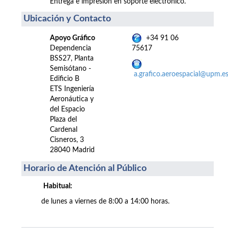
Entrega e impresión en soporte electrónico.
Ubicación y Contacto
Apoyo Gráfico
+34 91 06
Dependencia
75617
BSS27, Planta
Semisótano -
a.grafico.aeroespacial@upm.e
Edificio B
ETS Ingeniería
Aeronáutica y
del Espacio
Plaza del
Cardenal
Cisneros, 3
28040 Madrid
Horario de Atención al Público
Habitual:
de lunes a viernes de 8:00 a 14:00 horas.