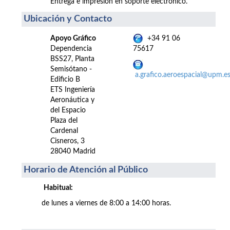
Entrega e impresión en soporte electrónico.
Ubicación y Contacto
Apoyo Gráfico
+34 91 06
Dependencia
75617
BSS27, Planta
Semisótano -
a.grafico.aeroespacial@upm.e
Edificio B
ETS Ingeniería
Aeronáutica y
del Espacio
Plaza del
Cardenal
Cisneros, 3
28040 Madrid
Horario de Atención al Público
Habitual:
de lunes a viernes de 8:00 a 14:00 horas.