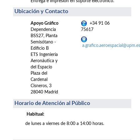
Entrega e impresión en soporte electrónico.
Ubicación y Contacto
Apoyo Gráfico
+34 91 06
Dependencia
75617
BSS27, Planta
Semisótano -
a.grafico.aeroespacial@upm.e
Edificio B
ETS Ingeniería
Aeronáutica y
del Espacio
Plaza del
Cardenal
Cisneros, 3
28040 Madrid
Horario de Atención al Público
Habitual:
de lunes a viernes de 8:00 a 14:00 horas.