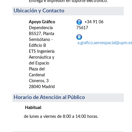
Entrega e impresión en soporte electrónico.
Ubicación y Contacto
Apoyo Gráfico
+34 91 06
Dependencia
75617
BSS27, Planta
Semisótano -
a.grafico.aeroespacial@upm.e
Edificio B
ETS Ingeniería
Aeronáutica y
del Espacio
Plaza del
Cardenal
Cisneros, 3
28040 Madrid
Horario de Atención al Público
Habitual:
de lunes a viernes de 8:00 a 14:00 horas.