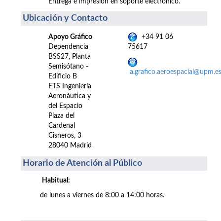
Entrega e impresión en soporte electrónico.
Ubicación y Contacto
Apoyo Gráfico
+34 91 06
Dependencia
75617
BSS27, Planta
Semisótano -
a.grafico.aeroespacial@upm.e
Edificio B
ETS Ingeniería
Aeronáutica y
del Espacio
Plaza del
Cardenal
Cisneros, 3
28040 Madrid
Horario de Atención al Público
Habitual:
de lunes a viernes de 8:00 a 14:00 horas.