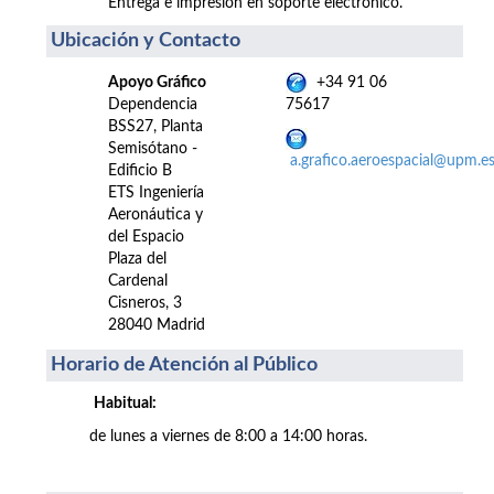
Entrega e impresión en soporte electrónico.
Ubicación y Contacto
Apoyo Gráfico
+34 91 06
Dependencia
75617
BSS27, Planta
Semisótano -
a.grafico.aeroespacial@upm.e
Edificio B
ETS Ingeniería
Aeronáutica y
del Espacio
Plaza del
Cardenal
Cisneros, 3
28040 Madrid
Horario de Atención al Público
Habitual:
de lunes a viernes de 8:00 a 14:00 horas.