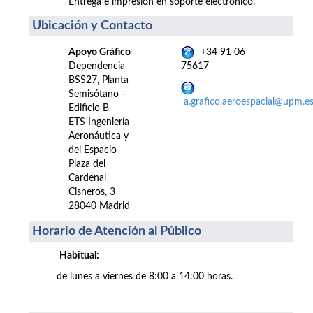
Entrega e impresión en soporte electrónico.
Ubicación y Contacto
Apoyo Gráfico
+34 91 06
Dependencia
75617
BSS27, Planta
Semisótano -
a.grafico.aeroespacial@upm.e
Edificio B
ETS Ingeniería
Aeronáutica y
del Espacio
Plaza del
Cardenal
Cisneros, 3
28040 Madrid
Horario de Atención al Público
Habitual:
de lunes a viernes de 8:00 a 14:00 horas.