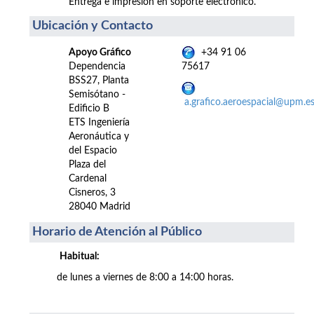
Entrega e impresión en soporte electrónico.
Ubicación y Contacto
Apoyo Gráfico
+34 91 06
Dependencia
75617
BSS27, Planta
Semisótano -
a.grafico.aeroespacial@upm.e
Edificio B
ETS Ingeniería
Aeronáutica y
del Espacio
Plaza del
Cardenal
Cisneros, 3
28040 Madrid
Horario de Atención al Público
Habitual:
de lunes a viernes de 8:00 a 14:00 horas.