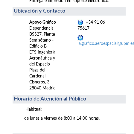
Entrega e impresión en soporte electrónico.
Ubicación y Contacto
Apoyo Gráfico
+34 91 06
Dependencia
75617
BSS27, Planta
Semisótano -
a.grafico.aeroespacial@upm.e
Edificio B
ETS Ingeniería
Aeronáutica y
del Espacio
Plaza del
Cardenal
Cisneros, 3
28040 Madrid
Horario de Atención al Público
Habitual:
de lunes a viernes de 8:00 a 14:00 horas.