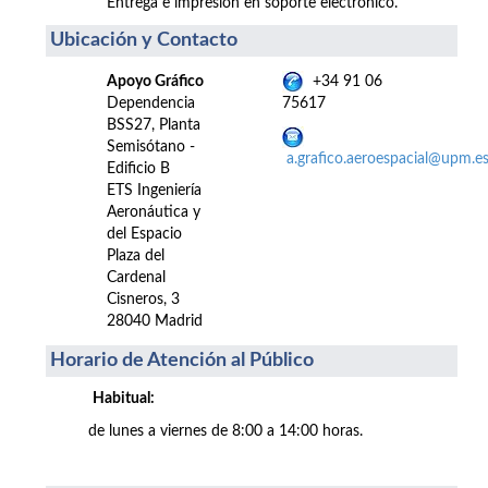
Entrega e impresión en soporte electrónico.
Ubicación y Contacto
Apoyo Gráfico
+34 91 06
Dependencia
75617
BSS27, Planta
Semisótano -
a.grafico.aeroespacial@upm.e
Edificio B
ETS Ingeniería
Aeronáutica y
del Espacio
Plaza del
Cardenal
Cisneros, 3
28040 Madrid
Horario de Atención al Público
Habitual:
de lunes a viernes de 8:00 a 14:00 horas.