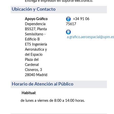
Entrega e impresión en soporte electrónico.
Ubicación y Contacto
Apoyo Gráfico
+34 91 06
Dependencia
75617
BSS27, Planta
Semisótano -
a.grafico.aeroespacial@upm.e
Edificio B
ETS Ingeniería
Aeronáutica y
del Espacio
Plaza del
Cardenal
Cisneros, 3
28040 Madrid
Horario de Atención al Público
Habitual:
de lunes a viernes de 8:00 a 14:00 horas.