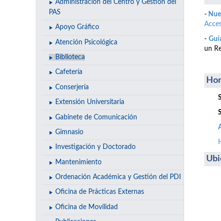
Administración del Centro y Gestión del
PAS
-
Nuev
Acce
Apoyo Gráfico
-
Guía
Atención Psicológica
un Re
Biblioteca
Cafetería
Hor
Conserjería
Extensión Universitaria
Gabinete de Comunicación
Gimnasio
Investigación y Doctorado
Ubi
Mantenimiento
Ordenación Académica y Gestión del PDI
Oficina de Prácticas Externas
Oficina de Movilidad