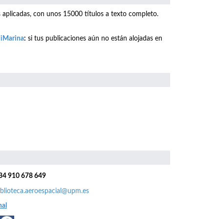
as aplicadas, con unos 15000 títulos a texto completo.
o iMarina
:
si tus publicaciones aún no están alojadas en
34 910 678 649
iblioteca.aeroespacial@upm.es
nal