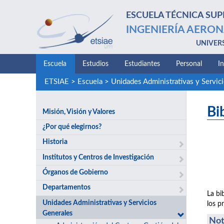
ESCUELA TÉCNICA SUP
INGENIERÍA AERON
UNIVER
Escuela
Estudios
Estudiantes
Personal
I
ETSIAE
>
Escuela
>
Unidades Administrativas y Servic
Bi
Misión, Visión y Valores
¿Por qué elegirnos?
Historia
Institutos y Centros de Investigación
Órganos de Gobierno
Departamentos
La bi
Unidades Administrativas y Servicios
los p
Generales
Not