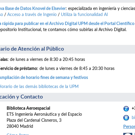
a Base de Datos Knovel de Elsevier
: especializada en ingeniería y cienci
so
/
Acceso a través de Ingenio
/
Utiliza la funcionalidad AI
 rápida para publicar en el Archivo Digital UPM desde el Portal Científic
positorio Institucional, te contamos cómo subirlas al Archivo Digital.
ario de Atención al Público
Salas
: de lunes a viernes de 8:30 a 20:45 horas
Servicio de préstamo
: de lunes a viernes de 8:45 a 20:30 horas
Ampliación de horario fines de semana y festivos
Horario de las demás bibliotecas de la UPM
cación y Contacto
Biblioteca Aeroespacial
+
ETS Ingeniería Aeronáutica y del Espacio
b
Plaza del Cardenal Cisneros, 3
28040 Madrid
Perso