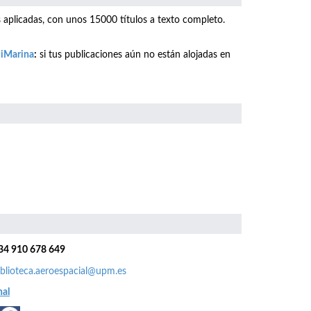
as aplicadas, con unos 15000 títulos a texto completo.
o iMarina
:
si tus publicaciones aún no están alojadas en
34 910 678 649
iblioteca.aeroespacial@upm.es
nal