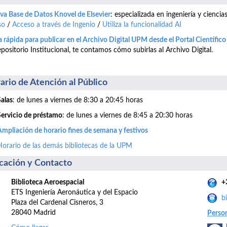
a Base de Datos Knovel de Elsevier
: especializada en ingeniería y cienci
so
/
Acceso a través de Ingenio
/
Utiliza la funcionalidad AI
 rápida para publicar en el Archivo Digital UPM desde el Portal Científic
positorio Institucional, te contamos cómo subirlas al Archivo Digital.
ario de Atención al Público
Salas
: de lunes a viernes de 8:30 a 20:45 horas
Servicio de préstamo
: de lunes a viernes de 8:45 a 20:30 horas
Ampliación de horario fines de semana y festivos
Horario de las demás bibliotecas de la UPM
cación y Contacto
Biblioteca Aeroespacial
+
ETS Ingeniería Aeronáutica y del Espacio
b
Plaza del Cardenal Cisneros, 3
28040 Madrid
Perso