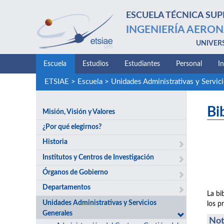
ESCUELA TÉCNICA SUP
INGENIERÍA AERON
UNIVER
Escuela
Estudios
Estudiantes
Personal
I
ETSIAE
>
Escuela
>
Unidades Administrativas y Servic
Bi
Misión, Visión y Valores
¿Por qué elegirnos?
Historia
Institutos y Centros de Investigación
Órganos de Gobierno
Departamentos
La bi
Unidades Administrativas y Servicios
los p
Generales
Not