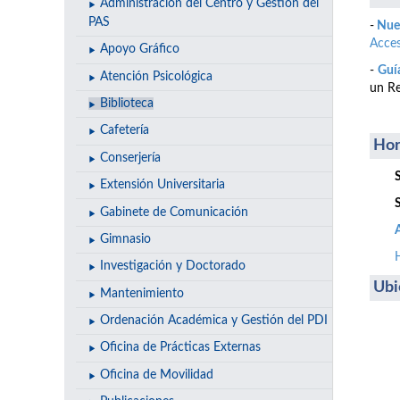
Administración del Centro y Gestión del
PAS
-
Nuev
Acce
Apoyo Gráfico
-
Guía
Atención Psicológica
un Re
Biblioteca
Cafetería
Hor
Conserjería
Extensión Universitaria
Gabinete de Comunicación
Gimnasio
Investigación y Doctorado
Ubi
Mantenimiento
Ordenación Académica y Gestión del PDI
Oficina de Prácticas Externas
Oficina de Movilidad