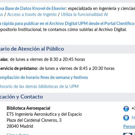
a Base de Datos Knovel de Elsevier
: especializada en ingeniería y cienci
so
/
Acceso a través de Ingenio
/
Utiliza la funcionalidad AI
 rápida para publicar en el Archivo Digital UPM desde el Portal Científic
positorio Institucional, te contamos cómo subirlas al Archivo Digital.
ario de Atención al Público
Salas
: de lunes a viernes de 8:30 a 20:45 horas
Servicio de préstamo
: de lunes a viernes de 8:45 a 20:30 horas
Ampliación de horario fines de semana y festivos
Horario de las demás bibliotecas de la UPM
cación y Contacto
Biblioteca Aeroespacial
+
ETS Ingeniería Aeronáutica y del Espacio
b
Plaza del Cardenal Cisneros, 3
28040 Madrid
Perso