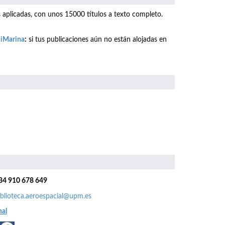
as aplicadas, con unos 15000 títulos a texto completo.
o iMarina
:
si tus publicaciones aún no están alojadas en
34 910 678 649
iblioteca.aeroespacial@upm.es
nal