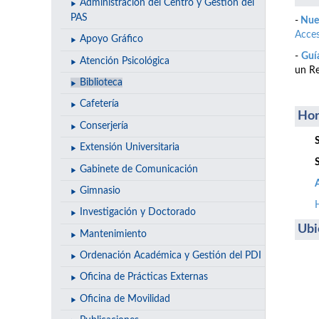
Administración del Centro y Gestión del
PAS
-
Nuev
Acce
Apoyo Gráfico
-
Guía
Atención Psicológica
un Re
Biblioteca
Cafetería
Hor
Conserjería
Extensión Universitaria
Gabinete de Comunicación
Gimnasio
Investigación y Doctorado
Ubi
Mantenimiento
Ordenación Académica y Gestión del PDI
Oficina de Prácticas Externas
Oficina de Movilidad