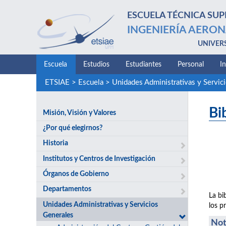
ESCUELA TÉCNICA SUP
INGENIERÍA AERON
UNIVER
Escuela
Estudios
Estudiantes
Personal
I
ETSIAE
>
Escuela
>
Unidades Administrativas y Servic
Bi
Misión, Visión y Valores
¿Por qué elegirnos?
Historia
Institutos y Centros de Investigación
Órganos de Gobierno
Departamentos
La bi
Unidades Administrativas y Servicios
los p
Generales
Not