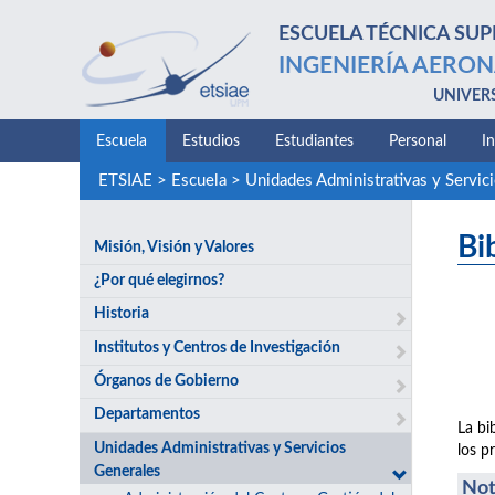
ESCUELA TÉCNICA SUP
INGENIERÍA AERON
UNIVER
Escuela
Estudios
Estudiantes
Personal
I
ETSIAE
>
Escuela
>
Unidades Administrativas y Servic
Bi
Misión, Visión y Valores
¿Por qué elegirnos?
Historia
Institutos y Centros de Investigación
Órganos de Gobierno
Departamentos
La bi
Unidades Administrativas y Servicios
los p
Generales
Not