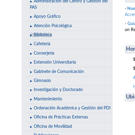
Administración del Centro y Gestión del
PAS
-
Nuev
Acce
Apoyo Gráfico
-
Guía
Atención Psicológica
un Re
Biblioteca
Cafetería
Hor
Conserjería
Extensión Universitaria
Gabinete de Comunicación
Gimnasio
Investigación y Doctorado
Ubi
Mantenimiento
Ordenación Académica y Gestión del PDI
Oficina de Prácticas Externas
Oficina de Movilidad