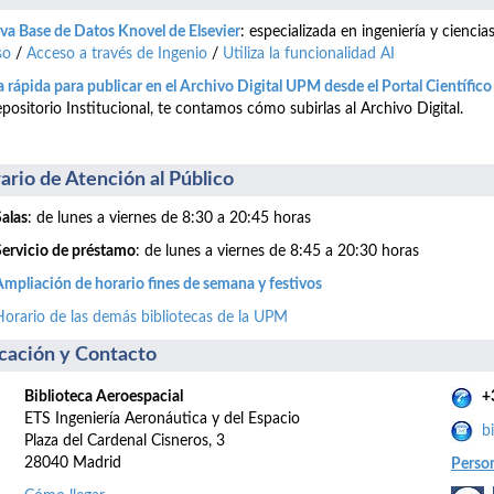
a Base de Datos Knovel de Elsevier
: especializada en ingeniería y cienci
so
/
Acceso a través de Ingenio
/
Utiliza la funcionalidad AI
 rápida para publicar en el Archivo Digital UPM desde el Portal Científic
positorio Institucional, te contamos cómo subirlas al Archivo Digital.
ario de Atención al Público
Salas
: de lunes a viernes de 8:30 a 20:45 horas
Servicio de préstamo
: de lunes a viernes de 8:45 a 20:30 horas
Ampliación de horario fines de semana y festivos
Horario de las demás bibliotecas de la UPM
cación y Contacto
Biblioteca Aeroespacial
+
ETS Ingeniería Aeronáutica y del Espacio
b
Plaza del Cardenal Cisneros, 3
28040 Madrid
Perso