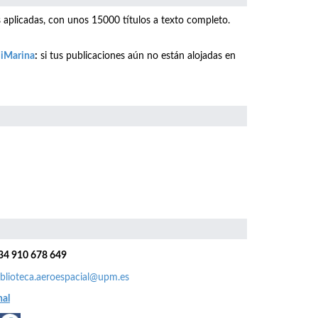
as aplicadas, con unos 15000 títulos a texto completo.
o iMarina
:
si tus publicaciones aún no están alojadas en
34 910 678 649
iblioteca.aeroespacial@upm.es
nal