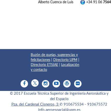
Alberto Cuenca de Luis
+34 91 06
7564
Buzón de quejas, sugerencias y
felicitaciones
|
Directorio UPM
|
Directorio ETSIAE
|
Localización
y contacto
© 2017 Escuela Técnica Superior de Ingeniería Aeronáutica y
del Espacio
Pza. del Cardenal Cisneros, 3
✆ 910675534 - 910675572
info.aeroespacial@upm.es