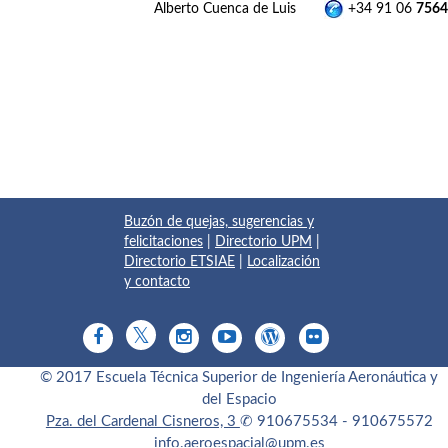
Alberto Cuenca de Luis
+34 91 06
7564
Buzón de quejas, sugerencias y
felicitaciones
|
Directorio UPM
|
Directorio ETSIAE
|
Localización
y contacto
© 2017 Escuela Técnica Superior de Ingeniería Aeronáutica y
del Espacio
Pza. del Cardenal Cisneros, 3
✆ 910675534 - 910675572
info.aeroespacial@upm.es