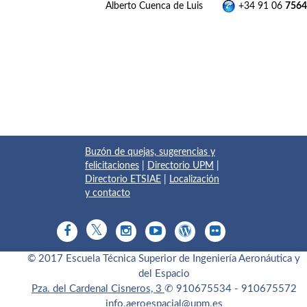
Alberto Cuenca de Luis
+34 91 06
7564
Buzón de quejas, sugerencias y
felicitaciones
|
Directorio UPM
|
Directorio ETSIAE
|
Localización
y contacto
© 2017 Escuela Técnica Superior de Ingeniería Aeronáutica y
del Espacio
Pza. del Cardenal Cisneros, 3
✆ 910675534 - 910675572
info.aeroespacial@upm.es