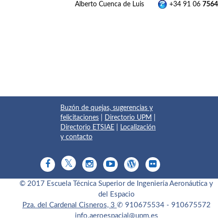
Alberto Cuenca de Luis
+34 91 06
7564
Buzón de quejas, sugerencias y
felicitaciones
|
Directorio UPM
|
Directorio ETSIAE
|
Localización
y contacto
© 2017 Escuela Técnica Superior de Ingeniería Aeronáutica y
del Espacio
Pza. del Cardenal Cisneros, 3
✆ 910675534 - 910675572
info.aeroespacial@upm.es