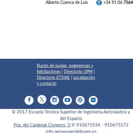
Alberto Cuenca de Luis
+34 91 06
7564
Buzón de quejas, sugerencias y
felicitaciones
|
Directorio UPM
|
Directorio ETSIAE
|
Localización
y contacto
© 2017 Escuela Técnica Superior de Ingeniería Aeronáutica y
del Espacio
Pza. del Cardenal Cisneros, 3
✆ 910675534 - 910675572
info.aeroespacial@upm.es