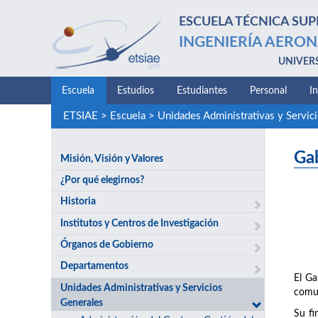
ESCUELA TÉCNICA SUP
INGENIERÍA AERON
UNIVER
Escuela
Estudios
Estudiantes
Personal
I
ETSIAE
>
Escuela
>
Unidades Administrativas y Servic
Ga
Misión, Visión y Valores
¿Por qué elegirnos?
Historia
Institutos y Centros de Investigación
Órganos de Gobierno
Departamentos
El Ga
Unidades Administrativas y Servicios
comun
Generales
Su fi