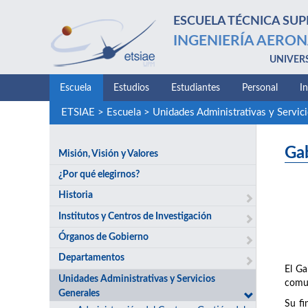
ESCUELA TÉCNICA SUP
INGENIERÍA AERON
UNIVER
Escuela
Estudios
Estudiantes
Personal
I
ETSIAE
>
Escuela
>
Unidades Administrativas y Servic
Ga
Misión, Visión y Valores
¿Por qué elegirnos?
Historia
Institutos y Centros de Investigación
Órganos de Gobierno
Departamentos
El Ga
Unidades Administrativas y Servicios
comun
Generales
Su fi