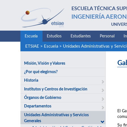
ESCUELA TÉCNICA SUP
INGENIERÍA AERON
UNIVER
Escuela
Estudios
Estudiantes
Personal
I
ETSIAE
>
Escuela
>
Unidades Administrativas y Servic
Ga
Misión, Visión y Valores
¿Por qué elegirnos?
Historia
Institutos y Centros de Investigación
Órganos de Gobierno
Departamentos
El Ga
Unidades Administrativas y Servicios
comun
Generales
Su fi