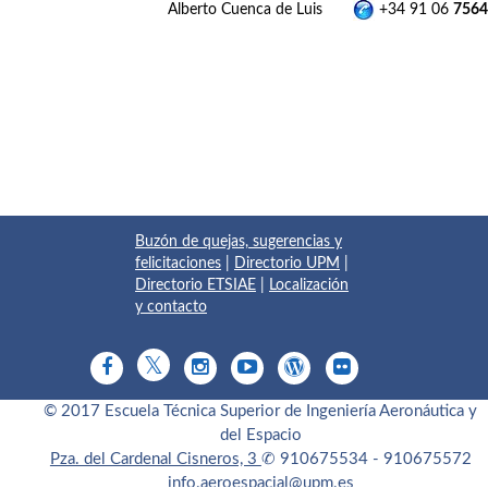
Alberto Cuenca de Luis
+34 91 06
7564
Buzón de quejas, sugerencias y
felicitaciones
|
Directorio UPM
|
Directorio ETSIAE
|
Localización
y contacto
© 2017 Escuela Técnica Superior de Ingeniería Aeronáutica y
del Espacio
Pza. del Cardenal Cisneros, 3
✆ 910675534 - 910675572
info.aeroespacial@upm.es