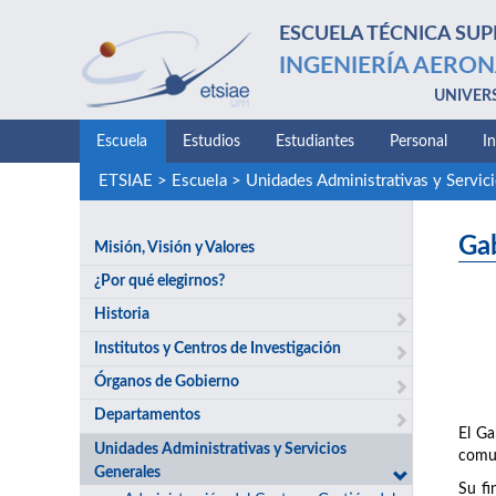
ESCUELA TÉCNICA SUP
INGENIERÍA AERON
UNIVER
Escuela
Estudios
Estudiantes
Personal
I
ETSIAE
>
Escuela
>
Unidades Administrativas y Servic
Ga
Misión, Visión y Valores
¿Por qué elegirnos?
Historia
Institutos y Centros de Investigación
Órganos de Gobierno
Departamentos
El Ga
Unidades Administrativas y Servicios
comun
Generales
Su fi