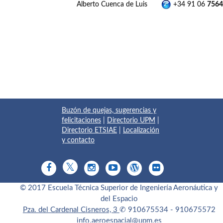
Alberto Cuenca de Luis
+34 91 06
7564
Buzón de quejas, sugerencias y
felicitaciones
|
Directorio UPM
|
Directorio ETSIAE
|
Localización
y contacto
© 2017 Escuela Técnica Superior de Ingeniería Aeronáutica y
del Espacio
Pza. del Cardenal Cisneros, 3
✆ 910675534 - 910675572
info.aeroespacial@upm.es