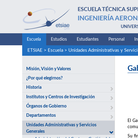
ESCUELA TÉCNICA SUP
INGENIERÍA AERON
UNIVER
Escuela
Estudios
Estudiantes
Personal
I
ETSIAE
>
Escuela
>
Unidades Administrativas y Servic
Ga
Misión, Visión y Valores
¿Por qué elegirnos?
Historia
Institutos y Centros de Investigación
Órganos de Gobierno
Departamentos
El Ga
Unidades Administrativas y Servicios
comun
Generales
Su fi