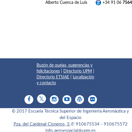
Alberto Cuenca de Luis
+34 91 06
7564
Buzón de quejas, sugerencias y
felicitaciones
|
Directorio UPM
|
Directorio ETSIAE
|
Localización
y contacto
© 2017 Escuela Técnica Superior de Ingeniería Aeronáutica y
del Espacio
Pza. del Cardenal Cisneros, 3
✆ 910675534 - 910675572
info.aeroespacial@upm.es