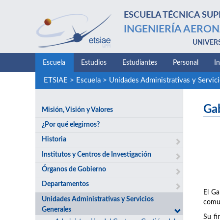
ESCUELA TÉCNICA SUP
INGENIERÍA AERON
UNIVER
Escuela
Estudios
Estudiantes
Personal
I
ETSIAE
>
Escuela
>
Unidades Administrativas y Servic
Ga
Misión, Visión y Valores
¿Por qué elegirnos?
Historia
Institutos y Centros de Investigación
Órganos de Gobierno
Departamentos
El Ga
Unidades Administrativas y Servicios
comun
Generales
Su fi