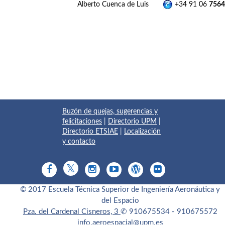
Alberto Cuenca de Luis
+34 91 06
7564
Buzón de quejas, sugerencias y
felicitaciones
|
Directorio UPM
|
Directorio ETSIAE
|
Localización
y contacto
© 2017 Escuela Técnica Superior de Ingeniería Aeronáutica y
del Espacio
Pza. del Cardenal Cisneros, 3
✆ 910675534 - 910675572
info.aeroespacial@upm.es