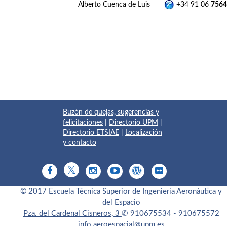
Alberto Cuenca de Luis
+34 91 06
7564
Buzón de quejas, sugerencias y
felicitaciones
|
Directorio UPM
|
Directorio ETSIAE
|
Localización
y contacto
© 2017 Escuela Técnica Superior de Ingeniería Aeronáutica y
del Espacio
Pza. del Cardenal Cisneros, 3
✆ 910675534 - 910675572
info.aeroespacial@upm.es