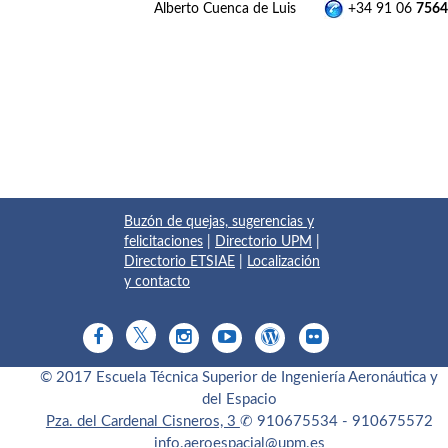
Alberto Cuenca de Luis
+34 91 06
7564
Buzón de quejas, sugerencias y
felicitaciones
|
Directorio UPM
|
Directorio ETSIAE
|
Localización
y contacto
© 2017 Escuela Técnica Superior de Ingeniería Aeronáutica y
del Espacio
Pza. del Cardenal Cisneros, 3
✆ 910675534 - 910675572
info.aeroespacial@upm.es